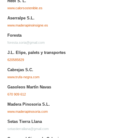
Rebi S. L.
www.calorsostenible.es
Aserralpe S.L.
www.maderapinoinsigne.es
Foresta
foresta.soria@gmail.com
J.L. Elipe, palets y transportes
620585829
Cabrejas S.C.
www.trufa-negra.com
Gasoleos Martín Navas
670 909 612
Madera Pinosoria S.L.
www.maderapinosoria.com
Setas Tierra Llana
setastierrallana@gmail.com