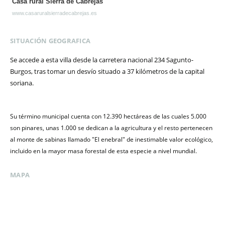
Casa rural Sierra de Cabrejas
www.casaruralsierradecabrejas.es
SITUACIÓN GEOGRAFICA
Se accede a esta villa desde la carretera nacional 234 Sagunto-
Burgos, tras tomar un desvío situado a 37 kilómetros de la capital
soriana.
Su término municipal cuenta con 12.390 hectáreas de las cuales 5.000
son pinares, unas 1.000 se dedican a la agricultura y el resto pertenecen
al monte de sabinas llamado "El enebral" de inestimable valor ecológico,
incluido en la mayor masa forestal de esta especie a nivel mundial.
MAPA