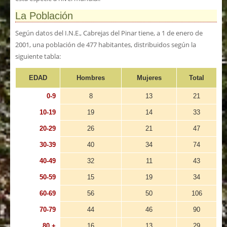
La Población
Según datos del I.N.E., Cabrejas del Pinar tiene, a 1 de enero de
2001, una población de 477 habitantes, distribuidos según la
siguiente tabla:
EDAD
Hombres
Mujeres
Total
0-9
8
13
21
10-19
19
14
33
20-29
26
21
47
30-39
40
34
74
40-49
32
11
43
50-59
15
19
34
60-69
56
50
106
70-79
44
46
90
80 +
16
13
29