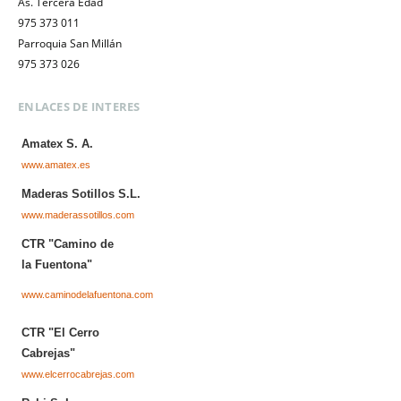
As. Tercera Edad
975 373 011
Parroquia San Millán
975 373 026
ENLACES DE INTERES
Amatex S. A.
www.amatex.es
Maderas Sotillos S.L.
www.maderassotillos.com
CTR "Camino de
la Fuentona"
www.caminodelafuentona.com
CTR "El Cerro
Cabrejas"
www.elcerrocabrejas.com